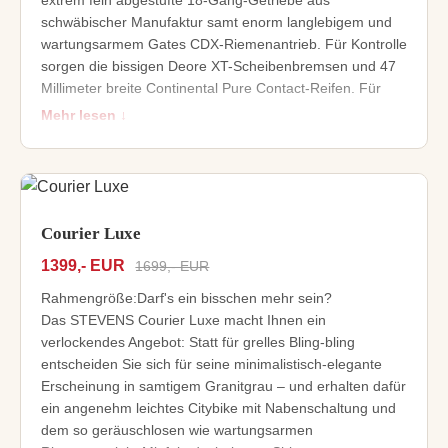
schwäbischer Manufaktur samt enorm langlebigem und
wartungsarmem Gates CDX-Riemenantrieb. Für Kontrolle
sorgen die bissigen Deore XT-Scheibenbremsen und 47
Millimeter breite Continental Pure Contact-Reifen. Für
Sicherheit und Sichtbarkeit die rekordverdächtig helle
Mehr lesen ↓
Lichtanlage von Busch+Müller. Und für die Leichtfüßigkeit
der Gesamtkomposition das Know-how der STEVENS
Ingenieure.
Modernes Sport-Trekkingrad mit S-Lite
Aluminiumgabel und Bikepacking-Gewindeösen
Courier Luxe
Fein abgestuftes 18-Gang-Pinion-Getriebe mit 636%
1399,- EUR
1699,- EUR
Übersetzungsbandbreite
Wartungsarmer Gates CDX Carbon-Riemenantrieb
Rahmengröße:Darf's ein bisschen mehr sein?
Bissige Shimano Deore XT Trekking-
Das STEVENS Courier Luxe macht Ihnen ein
Scheibenbremsen
verlockendes Angebot: Statt für grelles Bling-bling
Busch + Müller IQ-X Scheinwerfer mit starken 100 Lux
entscheiden Sie sich für seine minimalistisch-elegante
Erscheinung in samtigem Granitgrau – und erhalten dafür
ein angenehm leichtes Citybike mit Nabenschaltung und
dem so geräuschlosen wie wartungsarmen