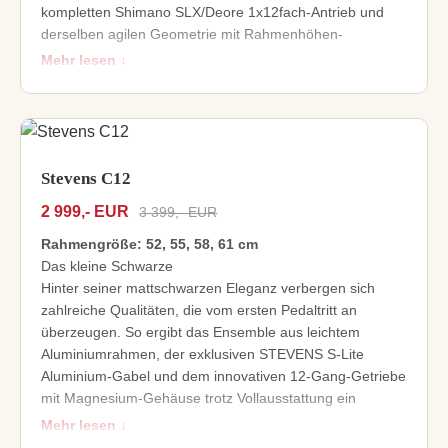
kompletten Shimano SLX/Deore 1x12fach-Antrieb und
derselben agilen Geometrie mit Rahmenhöhen-
spezifischer Laufradgröße wie beim Top-Modell Colorado
Mehr lesen ↓
401. Oder fahren Sie gar auf den edlen "Mystic Black"-
Look des Sentiero ab?
Laufruhiges Aluminium-Hardtail für Rundum-sorglos-
Touren
Hochwertige Fox 32 Float Rhythm Luftfedergabel mit
Stevens C12
Lockout-Fernbedienung und Steckachse
2 999,- EUR
3 399,- EUR
Kompletter Shimano SLX/Deore 1x12fach-Antrieb
Starke Shimano BR-MT410-Scheibenbremsen
Rahmengröße: 52, 55, 58, 61 cm
740 mm Lenkerbreite für maximale Kontrolle
Das kleine Schwarze
Hinter seiner mattschwarzen Eleganz verbergen sich
zahlreiche Qualitäten, die vom ersten Pedaltritt an
überzeugen. So ergibt das Ensemble aus leichtem
Aluminiumrahmen, der exklusiven STEVENS S-Lite
Aluminium-Gabel und dem innovativen 12-Gang-Getriebe
mit Magnesium-Gehäuse trotz Vollausstattung ein
geringes Gesamtgewicht – für spritzige Agilität. Der Gates
Mehr lesen ↓
CDX-Zahnriemen erledigt seinen Job über viele tausend