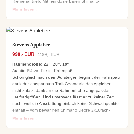
Riemenantrieb. Mit fein dosierbaren Shimano-
Scheibenbremsen und einer hochwertigen
Mehr lesen ↓
Alltagsausstattung. Mit schnellen Faltreifen und dem
bequemen Oxygen-Cockpit. Mit ... ach so, Sie sind schon
längst überzeugt.
Wartungsarmes Citybike mit Top-Ausstattung
Hochwertige Shimano Nexus 8-Nabenschaltung
Stevens Applebee
Gates Carbon-Riemenantrieb plus Kurbel mit
990,- EUR
1199,- EUR
integriertem Hosenschutz
Superleichte S-Lite Aluminium-Gabel
Rahmengröße: 22", 20", 18"
Racktime-Gepäckträger mit integrierten Streben und
Auf die Plätze. Fertig. Fahrspaß
Rücklicht
Schon gleich nach dem Aufsteigen beginnt der Fahrspaß
dank der entspannten Trail-Geometrie des Applebee,
nicht zuletzt dank an die Rahmenhöhe angepasster
Laufradgrößen. Und unterwegs lässt er zu keiner Zeit
nach, weil die Ausstattung einfach keine Schwachpunkte
enthält – vom bewährten Shimano Deore 2x10fach-
Antrieb über starke Hydraulik-Scheibenbremsen aus
Mehr lesen ↓
gleichem Hause bis zu den vielseitigen Schwalbe Rocket
Ron-Reifen.