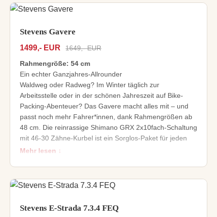
Seitensteifes, gewichtsoptimiertes Trail- und Touren-
Hardtail
SR Suntour Raidon Luft/Öl-Federgabel
Stevens Gavere
Schnelle, Trail-taugliche Reifenkombination
1499,- EUR
1649,- EUR
Zuverlässige Shimano Deore 2x10fach-Schaltung plus
Hydraulik-Scheibenbremsen
Rahmengröße: 54 cm
740 mm Lenkerbreite für maximale Kontrolle
Ein echter Ganzjahres-Allrounder
Waldweg oder Radweg? Im Winter täglich zur
Arbeitsstelle oder in der schönen Jahreszeit auf Bike-
Packing-Abenteuer? Das Gavere macht alles mit – und
passt noch mehr Fahrer*innen, dank Rahmengrößen ab
48 cm. Die reinrassige Shimano GRX 2x10fach-Schaltung
mit 46-30 Zähne-Kurbel ist ein Sorglos-Paket für jeden
Streckentyp. Schnelle Schwalbe G-One Bite-Reifen
Mehr lesen ↓
kommen auch auf festem Boden zügig voran. Und dank
der starken Flatmount-Scheibenbremsen haben Sie jede
Strecke und jedes Wetter mehr als voll im Griff.
Gravel Bike mit längerem Radstand und viel
Reifenfreiheit für Laufruhe und Komfort
Stevens E-Strada 7.3.4 FEQ
Aluminiumgabel mit Tapered Steerer, Steckachse und