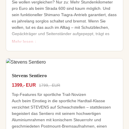
Sie wollen vergleichen? Nur zu: Mehr Stundenkilometer
Wartungsarmer Antrieb mit Pinion C1.9-Getriebe und
pro Euro als beim Strada 600 sind kaum möglich. Und
Gates Carbon-Riemen
sein funktioneller Shimano Tiagra-Antrieb garantiert, dass
Komplettes Touring-Kit mit Schutzblechen,
es jahrelang sorglos schaltet und bremst. Wenn Sie
leistungsstarker Beleuchtung, LED-Sattelstütze und
wollen, tut es das auch im Alltag – mit Schutzblechen,
QL3.1-kompatiblem Gepäckträger
Gepäckträger und Seitenständer aufgepeppt, trägt es
täglich Ihre Tasche ins Büro.
Mehr lesen ↓
Eleganter City-Flitzer mit ausgewogener Sitzposition
und integrierter Ständer-Aufnahme
Lenkpräzise, superleichte STEVENS S-Lite Aluminium-
Gabel
Optimierte Steifigkeit und Komfort dank konischen
Stevens Sentiero
Sitzrohrs
1399,- EUR
1799,- EUR
Bewährter Shimano Tiagra 2x10fach-Antrieb
Zuverlässige Tektro Hydraulik-Scheibenbremsen
Top-Features für sportliche Trail-Novizen
Auch beim Einstieg in die sportliche Hardtail-Klasse
verzichtet STEVENS auf Schwachstellen – stattdessen
begeistert das Sentiero mit seinem hochwertigen
Aluminiumrahmen mit konischem Steuerrohr und
geschmiedeten Postmount-Bremsaufnahmen, einen