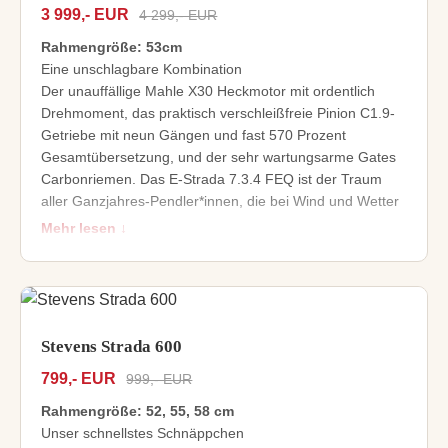
3 999,- EUR
4 299,- EUR
Bikepacking-Gewindeösen
Shimano GRX 2x10fach-Gravel-Antrieb plus
Rahmengröße: 53cm
hydraulische GRX Flatmount-Scheibenbremsen
Eine unschlagbare Kombination
Fulcrum Racing-Laufradsatz plus schnelle Schwalbe
Der unauffällige Mahle X30 Heckmotor mit ordentlich
G-One Bite-Reifen
Drehmoment, das praktisch verschleißfreie Pinion C1.9-
Gravel-Cockpit mit Oxygen Scorpo Aero Gravel-
Getriebe mit neun Gängen und fast 570 Prozent
Lenker
Gesamtübersetzung, und der sehr wartungsarme Gates
Carbonriemen. Das E-Strada 7.3.4 FEQ ist der Traum
aller Ganzjahres-Pendler*innen, die bei Wind und Wetter
Kilometer um Kilometer abspulen möchten. Allwetter-
Mehr lesen ↓
Radler*innen werden zudem die vollständige FEQ-
Touring-Ausstattung mit Schutzblechen, leistungsstarker
Beleuchtung und stabilem, Ortlieb QL3.1-kompatiblem
Gepäckträger zu schätzen wissen.
Light Assist E-Bike mit Aluminiumrahmen und
Stevens Strada 600
geringem Gewicht für den urbanen Einsatz
799,- EUR
999,- EUR
Neuer Mahle X30 Heckmotor mit Drehzahlsensor für
ein feinfühliges Ansprechverhalten
Rahmengröße: 52, 55, 58 cm
Vollintegrierter 236 Wh-Akku erweiterbar mit Range
Unser schnellstes Schnäppchen
Extender